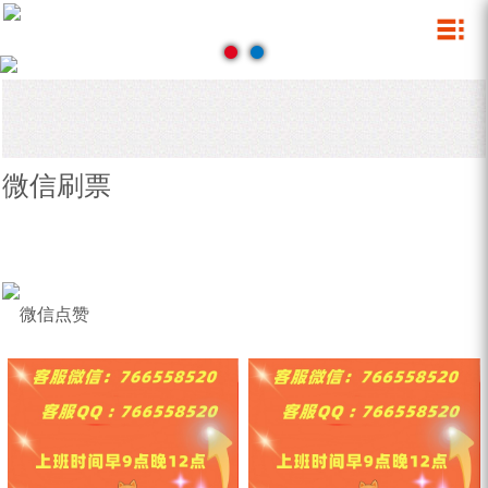
微信刷票
微信点赞