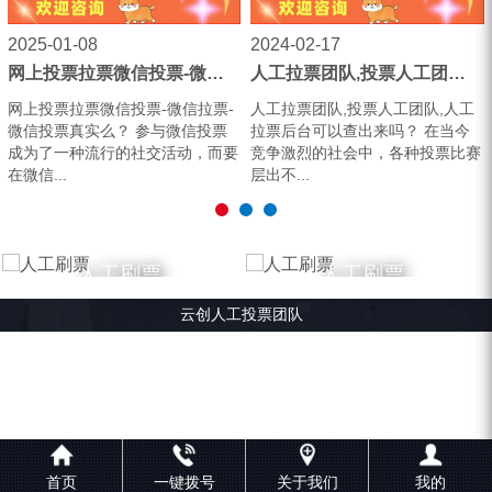
2025-01-08
2024-02-17
网上投票拉票微信投票-微信拉票-微信...
人工拉票团队,投票人工团队,人工拉票...
网上投票拉票微信投票-微信拉票-
人工拉票团队,投票人工团队,人工
微信投票真实么？ 参与微信投票
拉票后台可以查出来吗？ 在当今
成为了一种流行的社交活动，而要
竞争激烈的社会中，各种投票比赛
在微信...
层出不...
人工刷票
人工刷票
云创人工投票团队
首页
一键拨号
关于我们
我的