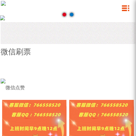
微信刷票
微信点赞